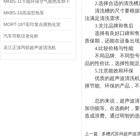
MKBS-11节能环保空气能热泵烘干
2.选择合适的清洗槽
清洗槽的尺寸要根据实
机
MKBS-10高温型热泵
法满足清洗需求。
MORT-18T彩印复合膜熟化室
3.关注品牌和售后
选择有良好口碑和售后
汽车导航仪老化柜
质保期，还能在设备出现
吴江正溴丙烷超声波清洗机
4.比较价格与性能
不同品牌、不同型号的
品的性价比，选择性能足
5.注意能效和环保
优质的超声波清洗机通
择节能、环保的产品，不
总的来说，超声波清洗
加功能等。在选购时，要
造成浪费。通过明智的选
上一篇 :
多槽式苏州超声波