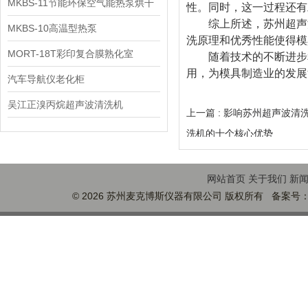
MKBS-11节能环保空气能热泵烘干
性。同时，这一过程还有
综上所述，苏州超声波
机
MKBS-10高温型热泵
洗原理和优秀性能使得模
MORT-18T彩印复合膜熟化室
随着技术的不断进步和
用，为模具制造业的发展
汽车导航仪老化柜
吴江正溴丙烷超声波清洗机
上一篇 :
影响苏州超声波清
洗机的十个核心优势
网站首页
关于我们
新
© 2026 苏州麦克博斯仪器有限公司 版权所有 备案号