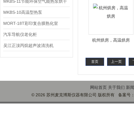
MKBS-11节能环保空气能热泵烘干
机
MKBS-10高温型热泵
MORT-18T彩印复合膜熟化室
汽车导航仪老化柜
杭州烘房，高温烘房
吴江正溴丙烷超声波清洗机
首页
上一页
网站首页
关于我们
新
© 2026 苏州麦克博斯仪器有限公司 版权所有 备案号