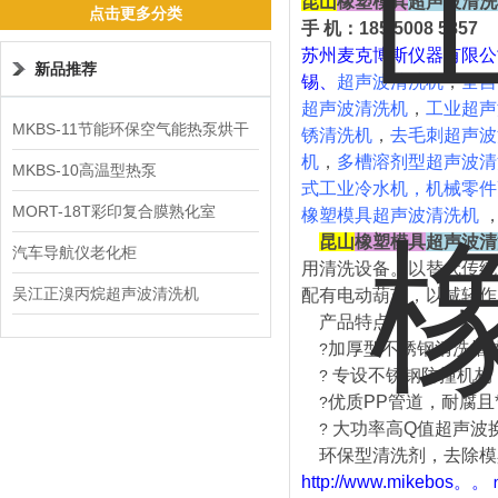
昆山
橡塑模具
超声波清洗
点击更多分类
手 机：185 5008 5857
苏州麦克博斯仪器有限公
新品推荐
锡、
超声波清洗机
，
全自
超声波清洗机
，
工业超声
MKBS-11节能环保空气能热泵烘干
锈清洗机
，
去毛刺超声波
机
，
多槽溶剂型超声波清
机
MKBS-10高温型热泵
式工业冷水机，
机械零件
MORT-18T彩印复合膜熟化室
橡塑模具超声波清洗机
昆山
橡塑模具
超声波清
汽车导航仪老化柜
用清洗设备。以替代传统
吴江正溴丙烷超声波清洗机
配有电动葫芦，以减轻作
产品特点：
加厚型不锈钢清洗槽
?
专设不锈钢防撞机构
?
优质PP管道，耐腐且
?
大功率高Q值超声波
?
环保型清洗剂，去除模
http://www.mikebos