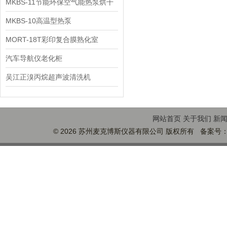
MKBS-11节能环保空气能热泵烘干
机
MKBS-10高温型热泵
MORT-18T彩印复合膜熟化室
汽车导航仪老化柜
吴江正溴丙烷超声波清洗机
网站首页
关于我们
新
© 2026 苏州麦克博斯仪器有限公司 版权所有 备案号