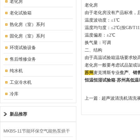
老化房
老化房
老化试验箱
由于老化房没有产品标准，
温度波动度：≤1℃
熟化房（室）系列
温度均匀度：≤2℃(按GB/T111
温度偏差：±2℃
固化房（室）系列
换气量：可调
环境试验设备
二、结构
由于高温试验箱温场要求较
售后维修业务
老化房一般要考虑试品架或
纯水机
苏州
麦克博斯专业
生产
、
销
恒温恒湿试验箱
-
苏州高低温
工业冷水机
冷库
上一篇 :
超声波清洗机清洗
新品推荐
MKBS-11节能环保空气能热泵烘干