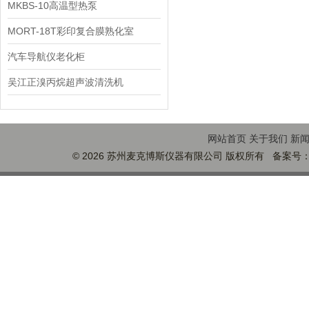
机
MKBS-10高温型热泵
MORT-18T彩印复合膜熟化室
汽车导航仪老化柜
吴江正溴丙烷超声波清洗机
网站首页
关于我们
新
© 2026 苏州麦克博斯仪器有限公司 版权所有 备案号