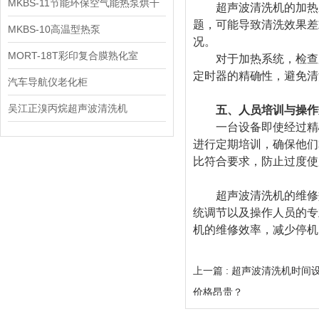
MKBS-11节能环保空气能热泵烘干
超声波清洗机的加热系
题，可能导致清洗效果差
机
MKBS-10高温型热泵
况。
MORT-18T彩印复合膜熟化室
对于加热系统，检查加
定时器的精确性，避免清
汽车导航仪老化柜
吴江正溴丙烷超声波清洗机
五、人员培训与操作
一台设备即使经过精心
进行定期培训，确保他们
比符合要求，防止过度使
超声波清洗机的维修效
统调节以及操作人员的专
机的维修效率，减少停机
上一篇 :
超声波清洗机时间
价格昂贵？