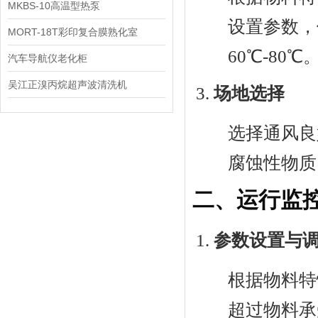
机
MKBS-10高温型热泵
设置参数，
MORT-18T彩印复合膜熟化室
60℃-80℃
汽车导航仪老化柜
吴江正溴丙烷超声波清洗机
场地选择
选择通风良
腐蚀性物质
二、运行监
参数设置与
根据物料特
超过物料承