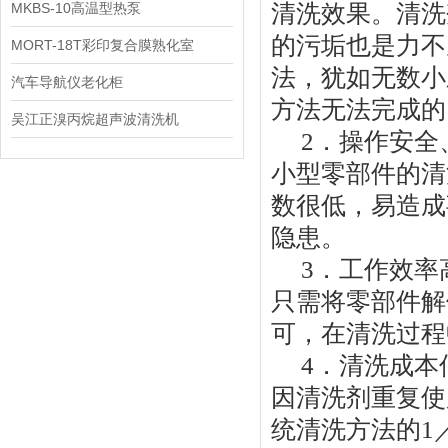
机
MKBS-10高温型热泵
清洗效果。清洗
的污垢也是力不
MORT-18T彩印复合膜熟化室
法，犹如无数小
汽车导航仪老化柜
方法无法完成的
吴江正溴丙烷超声波清洗机
2．操作安全
小型零部件的清
数很低，易造成
隐患。
3．工作效率
只需将零部件解
可，在清洗过程
4．清洗成本
因清洗剂重复使
统清洗方法的1／