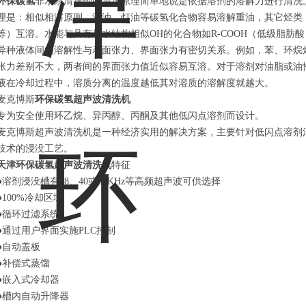
环保碳氢
非水系清洗剂的清洗原理简单地说是依据溶剂的溶解力进行清洗
理是：相似相溶原则。汽油、灯油等碳氢化合物容易溶解重油，其它烃类
等）互溶。水能与具有与水结构相似OH的化合物如R-COOH（低级脂肪酸
异种液体间的溶解性与表面张力、界面张力有密切关系。例如，苯、环烷
张力差别不大，两者间的界面张力值近似容易互溶。对于溶剂对油脂或油
液在冷却过程中，溶质分离的温度越低其对溶质的溶解度就越大。
麦克博斯
环保
碳氢超声波
清洗
机
专为安全使用环乙烷、异丙醇、丙酮及其他
低
闪点溶剂而设计。
麦克博斯
超声波清洗
机
是一种经济实用的解决方案，主要针对低闪点溶剂
技术的浸没工艺。
天津环保碳氢超声波清洗机
特征
●溶剂浸没槽有
28
、
40
或
83
KHz
等
高频超声波可供选择
●100%冷却区域
●循环过滤系统
●通过用户界面实施PLC控制
●自动盖板
●补偿式蒸馏
●嵌入式冷却器
●槽内自动升降器