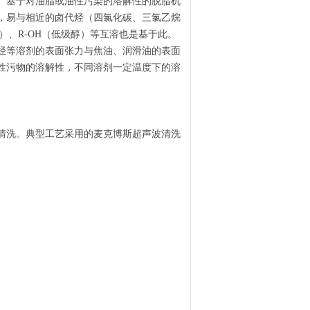
。基于对油脂或油性污染的溶解性的脱脂机
，易与相近的卤代烃（四氯化碳、三氯乙烷
）、R-OH（低级醇）等互溶也是基于此。
烃等溶剂的表面张力与焦油、润滑油的表面
性污物的溶解性，不同溶剂一定温度下的溶
清洗。典型工艺采用的
麦克博斯
超声波清洗