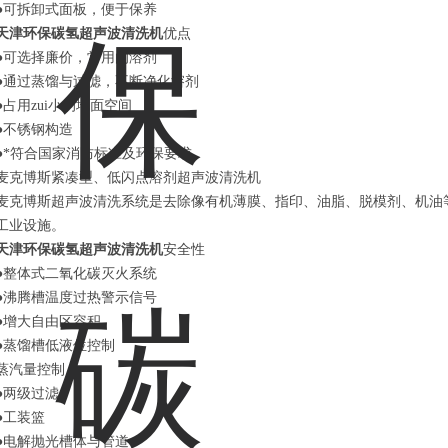
●可拆卸式面板，便于保养
天津环保碳氢超声波
清洗
机
优点
●可选择廉价，常用的溶剂
●通过蒸馏与过滤，不断净化溶剂
●占用zui小的地面空间
●不锈钢构造
●*符合国家消防标准
及环保要求
麦克博斯紧凑型、低闪点溶剂超声波清洗机
麦克博斯超声波清洗系统是去除像有机薄膜、指印、油脂、脱模剂、机油
工业设施。
天津环保碳氢超声波
清洗
机
安全性
●整体式二氧化碳灭火系统
●沸腾槽温度过热警示信号
●增大自由区容积
●蒸馏槽低液位控制
蒸汽量控制
●两级过滤
●工装篮
●电解抛光槽体与管道