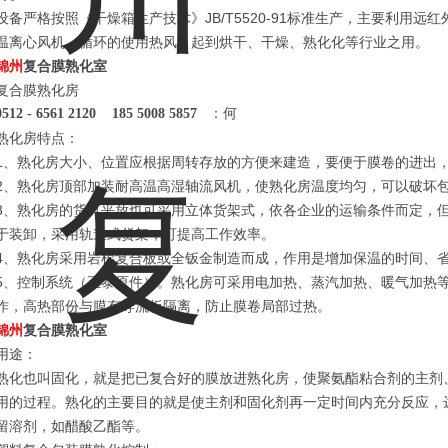
设备严格按照《干燥箱生产技术》JB/T5520-91标准生产，主要利用
温离心风机，循环的使用热风，起到烘干、干燥、熟化化等行业之用。
锦州
复合膜熟化室
复合膜熟化房
0512 - 6561 2120
185 5008 5857
：何
熟化房
特点：
1、熟化房大小、位置应根据周转存放的方便来建造，要便于膜卷的进出
2、熟化房顶部加装耐高温高湿轴流风机，使熟化房温度均匀，可以破坏
3、熟化房的货可平放也可采用立体货架式，依各企业的运输条件而定，
于装卸，采用轨道式货架，可提高工作效率。
4、熟化房采用岩棉复合板
或全钣金
制造而成，作用是增加保温的时间、省
5、控制系统（正泰原件）。熟化房可采用电加热、蒸汽加热、暖气加热
作，高热部份与膜有导流板隔离，防止膜卷局部过热。
锦州
复合膜熟化室
用途：
熟化也叫固化，就是把已复合好的膜放进熟化房，使聚氨酯粘合剂的主剂
用的过程。熟化的主要目的就是使主剂和固化剂再一定时间内充分反应，
留溶剂，如醋酸乙酯等。