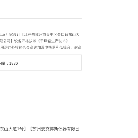
以及厂家设计【江苏省苏州市吴中区胥口镇东山大
有限公司】设备严格按照《干燥箱生产技术》
，主要利用远红外镍铬合金高速加温电热器和低噪音、耐高
，起到烘干、干燥、熟化化等行业之用。
问量：1886
东山大道1号
】【
苏州麦克博斯仪器
有限公