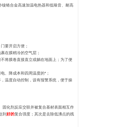
远红外镍铬合金高速加温电热器和低噪音、耐高
，门要开启方便；
包裹在膜稍冷的空气层；
但不将膜卷直接直立或躺在地面上；为了便
电、降成本和四周温度的*；
等，温度自动控制，设有报警系统，便于操
、固化剂反应交联并被复合基材表面相互作
达到
好的
复合强度；其次是去除低沸点的残