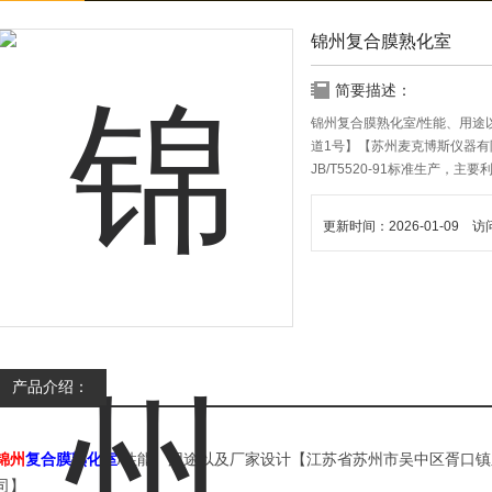
锦州复合膜熟化室
简要描述：
锦州复合膜熟化室/性能、用途
道1号】【苏州麦克博斯仪器
JB/T5520-91标准生产
温离心风机，循环的使用热风
更新时间：2026-01-09 访
产品介绍：
锦州
复合膜熟化室
/性能、用途以及厂家设计【
江苏省
苏州
市
吴中区胥口镇
司】