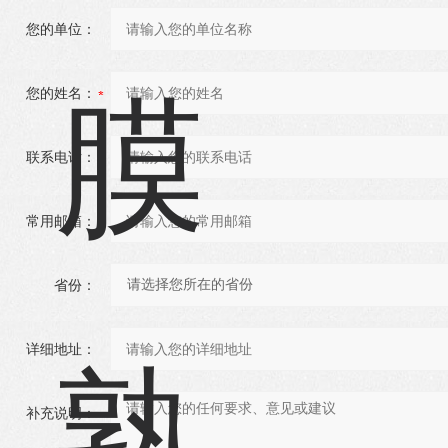
您的单位：
您的姓名：
联系电话：
常用邮箱：
省份：
详细地址：
补充说明：