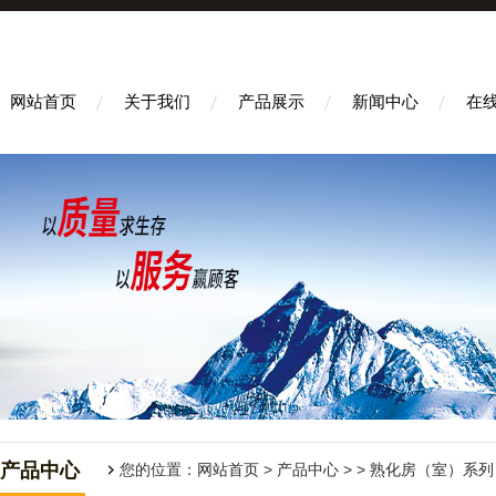
网站首页
关于我们
产品展示
新闻中心
在
产品中心
您的位置：
网站首页
>
产品中心
> >
熟化房（室）系列