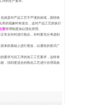
工序的生产要求。
，也就是对产品工艺不严谨的体现，因特殊
出库的现象时有发生，这对产品工艺的执行
化室
管理制度加以强化管理。
待正常后补时进行熟化，补时要充分考虑到
在原来的基础上进行更改，以通告的形式广
膜的要求与后工序的加工工艺要求，这样来
行比较，找到更适合的熟化工艺进行合理高效