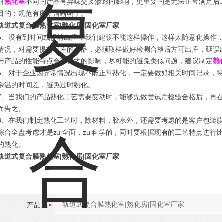
对
熟化室
不同的产品有异味交叉渗透的影响，更重要的是无法正常满足后
目的：规范有序，清晰明了。
轨道式复合膜熟化室|熟化房|固化室厂家
5、没有到时间或提前出库，我们建议不能这样操作，这样太随意化操作
情况，对需要提前出库的产品，必须取样做好检测合格后方可出库，延误
与产品的性能特点会有很大的影响，尽可能的避免类似问题，建议制定
熟
6、对于企业因异常情况出现不能正常熟化，一定要做好相关时间记录，
余温的时间差，避免过时熟化。
7、当我们的产品熟化工艺需要变动时，能够先做尝试后检验合格后，再
而告之。
8、在我们制定熟化工艺时，除材料，胶水外，还需要考虑的是客户包装
综合全盘考虑才是zui全面，zui科学的，同时要根据现有的工艺特点进
的熟化。
轨道式复合膜熟化室|熟化房|固化室厂家
产品：