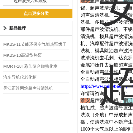
超声波投入式震板
淮安
超声波清洗机，
宿迁
锡、超声波清洗机、全自
点击更多分类
超声波清洗机、工业旋转
洗机、多槽式超声波清洗
新品推荐
部件超声波清洗机、不锈
清洗机、模具超声波清洗
机、汽摩配件超声波清洗
MKBS-11节能环保空气能热泵烘干
洗机、模具除油超声波清
机
MKBS-10高温型热泵
波清洗机去毛刺、达克罗
金属冲压件去油脂超声波
MORT-18T彩印复合膜熟化室
全自动超声波清洗机、电
汽车导航仪老化柜
全自动超声波汽相清洗机
http://www.mikebos
吴江正溴丙烷超声波清洗机
详情请咨询：
（何）
淮安
超声波清洗机，
宿迁
槽组成。超声波信号发生
洗液（介质）中形成超声
播，使清洗液中不断产生
1000个大气压以上的