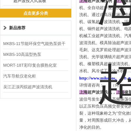
超声波投入式震板
上海
超声波清洗机，
上海
橡
机、全自动超声波清洗机、
点击更多分类
洗机、通过式高压喷淋清洗
机、碳氢超声波清洗机、活
新品推荐
机、铜件超声波清洗机、电
机械工业超声波清洗机、汽
波清洗机、模具除油超声波
MKBS-11节能环保空气能热泵烘干
毛刺、达克罗前处理超声波
机
MKBS-10高温型热泵
洗机、光学玻璃镜片超声波
机、橡塑模具超声波清洗机
MORT-18T彩印复合膜熟化室
水机、风冷式工业冷水机…
汽车导航仪老化柜
http://www.mikebos。。ｎ
详情请咨询：
（何）
吴江正溴丙烷超声波清洗机
上海
超声波清洗机，
上海
橡
波信号发生器产生高频振荡
以正压和负压高频交替变化
裂，这种现象称之为“空化效
量，对周围形成巨大冲击，
净化的目的。