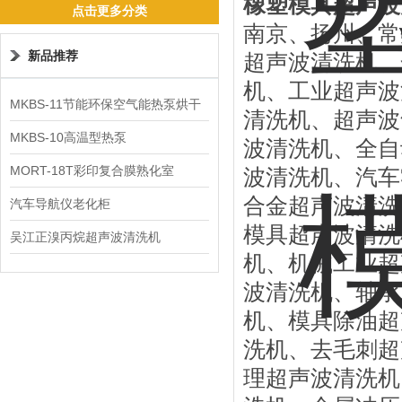
橡塑模具超声波
点击更多分类
南京、扬州、常
新品推荐
超声波清洗机、
机、工业超声波
MKBS-11节能环保空气能热泵烘干
清洗机、超声波
机
MKBS-10高温型热泵
波清洗机、全自
MORT-18T彩印复合膜熟化室
波清洗机、汽车
合金超声波清洗
汽车导航仪老化柜
模具超声波清洗
吴江正溴丙烷超声波清洗机
机、机械工业超
波清洗机、轴承
机、模具除油超
洗机、去毛刺超
理超声波清洗机