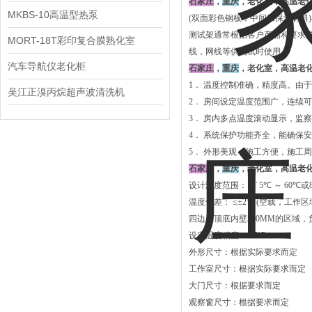
石家庄
，
重庆
，老化室，高温老
机
MKBS-10高温型热泵
(双面彩色钢板，中间加保温材料
测试架通常根据客户产品和要求
MORT-18T彩印复合膜熟化室
线，网线等供测试时使用。
汽车导航仪老化柜
石家庄
，
重庆
，老化室，高温老
1． 温度控制准确，精度高。由
吴江正溴丙烷超声波清洗机
2． 房间设定温度范围广，连续可
3． 房内多点温度滚动显示，监
4． 系统保护功能齐全，能确保
5． 外形美观，施工方便，施工
石家庄
，
重庆
，老化室，高温老
设计温度范围：RT 5℃ ～ 60℃或8
温度偏差： ≤±2℃ (空载，工
四边及顶底内壁300MM的区域，
设定温度精度：0.5℃
外形尺寸：根据实际要求而定
工作室尺寸：根据实际要求而定
大门尺寸：根据要求而定
观察窗尺寸：根据要求而定