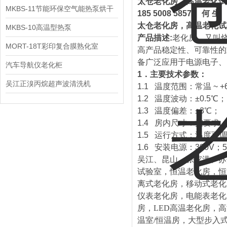
太仓老化房，高温老化试
MKBS-11节能环保空气能热泵烘干
185 5008 5857 何 生
太仓老化房，高温老化试
机
MKBS-10高温型热泵
产品描述:
老化房，又叫
MORT-18T彩印复合膜熟化室
高产品稳定性、可靠性的
备广泛应用于电源电子、
汽车导航仪老化柜
1．主要技术参数：
吴江正溴丙烷超声波清洗机
1.1 温度范围：常温 ~
1.2 温度波动：±0.5
1.3 温度偏差：±3℃
1.4 房内尺寸：按要
1.5 运行方式：温度可
1.6 安装电源：380V；5
吴江、昆山、张家港、苏
试验室，
恒温老化房，恒
离式老化房，移动式老化
仪表老化房，电能表老化
房，LED高温老化房，
温室/恒温房，大型步入