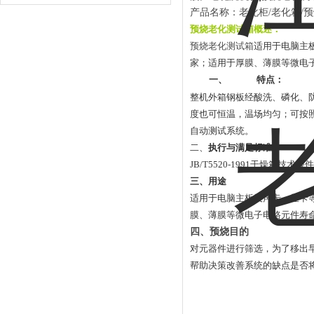
产品名称：老化柜
/
老化箱
/
预
预烧老化测试箱概述：
预烧老化测试箱
适用于电脑主
家；适用于厚膜、薄膜等微电
一、
特点：
整机外箱钢板经酸洗、磷化、
度也可恒温，温场均匀；可按
自动测试系统。
二、
执行与满足标准
JB/T5520-1991
干燥箱技术条件
三、用途
适用于电脑主板及声卡、显卡
膜、薄膜等微电子电路元件寿
四、预烧目的
对元器件进行筛选，为了移出
帮助决策改善系统的缺点是否