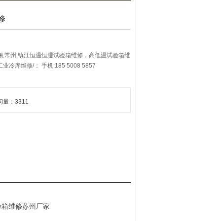
修
,无锡,常州,镇江恒温恒湿试验箱维修，高低温试验箱维
库维修/： 手机:185 5008 5857
问量：3311
验箱维修苏州厂家