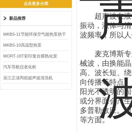
点击更多分类
超声波在液体
新品推荐
振动，液体与清
波频率，所以人
MKBS-11节能环保空气能热泵烘干
机
MKBS-10高温型热泵
麦克博斯专业
MORT-18T彩印复合膜熟化室
械波，由换能晶
汽车导航仪老化柜
高、波长短、绕
吴江正溴丙烷超声波清洗机
向传播等特点。
阳光不透明的固
或分界面会产生
多普勒效应。因
等方面。