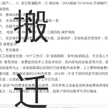
（国产）。11. 其它附属配件：①
测试体：DNA规格*SUS#304L不锈钢P
电缆线。
四、整体结构（详见附图）
五、冷冻系统法国泰康5HP制冷系统一套
六、负载可按客户要求承受负载
七、 电源：AC380±10%V 50HZ 三相四线 保护地线
八、安全保护系统说明：①
电源欠相、反相保护；②加热器空焚保护；③
⑤
报警提示。
九、售后服务：
①工程建造交期：30个工作日；②
保固期限：壹年[除易耗品、天灾或人
③
教育训练：免费提供技术人员技术培训，其内容包括设备原理介绍，
熟练接受为止；④保固期满以后我司只收零配件成本费，人工费和维修费
量问题，我司保证做到2小时内答复，48小时（不含下班时间及节假日时
完成；出现较大故障时，3个工作日完成；
⑤
提供*年四季度的免费机台保养；并对所售之设备提供终身收费保养维
备注：以上为我司的一个大致方案，如客户有特别要求可另行修改。