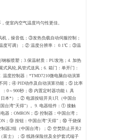
环，使室内空气温度均匀性更佳。
压风机，燥音低；③发热负载自动伺服控制；
温度可调）；② 温度分辨率： 0.1℃；③温
质：彩钢板喷塑；3.保温材质：PU发泡；4. 加热
式风轮,风管式送风；6. 箱门：单开门：
 温度控制器：*TMD7210微电脑自动演算
不同；④ PID动作及自动演算功能；⑤ 比率
）：0～900秒；⑧ 内置定时器功能 i. 具
只（日本*）；② 电源按钮开关1只（中国台
台湾“天得”）。9. 电器组件：① 接触
继电器：OMRON；⑤ 控制器：中国台湾；
N；⑨ 按钮：中国台湾“天得”；⑩ 干烧保
控制器2组（中国台湾）；②
空焚防止开关2
（富士）；⑤
线路保险丝及全护套式端子