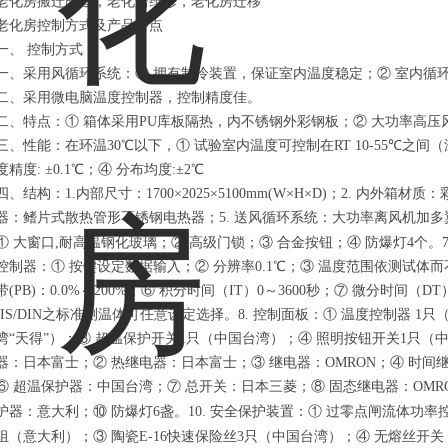
老化房搬迁改造，老化房维修，老化房迁移
老化房控制方式及产品特点
一、 控制方式：
一、采用风循环系统：① 拥有制冷装置，保证室内温度稳定；② 室内循
二、采用微电脑温度控制器，控制精度佳。
二、特点：① 箱体采用PU库板隔热，内不锈钢外彩钢板；② 大功率高
三、性能：在环温30℃以下，① 试验室内温度可控制在RT 10-55℃之间（
度精度: ±0.1℃；④ 分布均度:±2℃
四、结构：1.内部尺寸：1700×2025×5100mm(W×H×D)；2. 内外箱材
器：鳍片式散热管形不锈钢电热器；5. 送风循环系统：大功率离风机加多翼
①
大窗口,耐高温钢化玻璃；② 高级门锁；③ 合金按钮；④ 防爆灯4个。7.
控制器：① 按键设定数据输入；② 分辨率0.1℃；③ 温度范围依测试体而
带(PB)：0.0%～200%；⑥ 积分时间（IT）0～3600秒；⑦ 微分时间（DT
JIS/DIN之标准测温体可任意设定选择。8. 控制面板：① 温度控制器 1
湾“天得”）；③ 超温保护开关1只（中国台湾）；④ 照明按钮开关1只（中国
器：日本富士；② 热继电器：日本富士；③ 继电器：OMRON；④ 时间
⑥ 超温保护器：中国台湾；⑦ 总开关：日本三菱；⑧ 固态继电器：OMRO
护器：意大利；⑩ 防爆灯6盏。10. 安全保护装置：①
过零点闸流体功率
组（意大利）；③
陶瓷E-16快速保险丝3只（中国台湾）；④
无熔丝开关