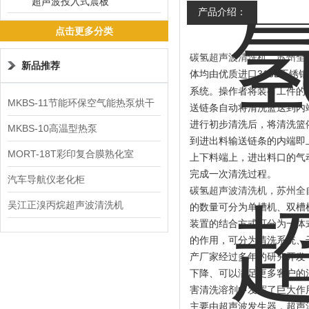
超声波投入式震板
产品介绍：
点击更多分类
碳氢超声波清洗机，苏州全
新品推荐
体均由优质进口
316L
不锈钢
系统。操作者将装有工件的
MKBS-11节能环保空气能热泵烘干
送链条自动将清洗篮送到内
进行初步清洗后，将清洗篮
机
MKBS-10高温型热泵
到进出料输送链条的内端即
MORT-18T彩印复合膜熟化室
上下料端上，进出料口的气
完成一次清洗过程。
汽车导航仪老化柜
碳氢超声波清洗机，苏州全
吴江正溴丙烷超声波清洗机
的数量可分为单槽机、双槽
装置的结合方式可分为一体
的作用，可分为清洗系统、
产厂家经过多年的研究开发
下降、可以满足更多客户的
害清洗溶剂中发挥了巨大作
主要由超声波发生器，超声