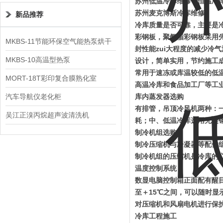
苏州低温冷库维修，恒温冷
苏州麦克博斯冷库维修
新品推荐
冷库质量是否可靠，主要是
彩钢板，聚氨脂彩钢板采用
MKBS-11节能环保空气能热泵烘干
封性能zui大程度的减少冷
机
MKBS-10高温型热泵
设计，简单实用，节约施工
常用于速冻或库温较低的低
MORT-18T彩印复合膜熟化室
高温冷库和食品加工厂等工
汽车导航仪老化柜
库内蒸发器选购
有排管，吊顶冷风机两种：
吴江正溴丙烷超声波清洗机
耗；中、低温冷库选用无缝
制冷机组选购
制冷压缩机与冷凝器等配件
制冷机组的压缩机是冷库的
温度控制系统
数显电脑控制箱正面配有醒目
至＋15℃之间，可以随时
对压缩机和风扇电机进行保
冷库工程施工