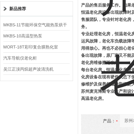
产品的售后服务工作。如果
新品推荐
恒温老化房设备出现故障时
售服团队，专业针对老化房
MKBS-11节能环保空气能热泵烘干
务。
专业处理老化房，恒温老化
机
MKBS-10高温型热泵
运风故障，老化车负载故障等
MORT-18T彩印复合膜熟化室
用得放心。再也不必担心老
备出现故障，原厂家又不能
汽车导航仪老化柜
老化房维修
搬迁改造
吴江正溴丙烷超声波清洗机
每台老化房，恒温老化房设
化房设备在现有硬件状态下使
修维护及保养领域中取得更
苏州麦克博斯
专业生产和设计
高温老化房。
产品：