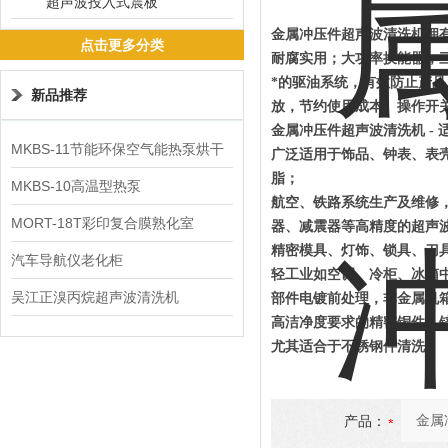
超声波投入式震板
金属冲压件超声波清洗机拥
点击更多分类
耐腐实用；大功率换能器，
*的驱油系统，有效防止产
新品推荐
放，节约使用成本。操作开
金属冲压件超声波清洗机 - 
MKBS-11节能环保空气能热泵烘干
广泛适用于饰品、钟表、表
脂；
机
MKBS-10高温型热泵
航空、铁路系统生产及维修
MORT-18T彩印复合膜熟化室
器
、减震器等高精度的超声
精密模具、灯饰、锁具、刀
汽车导航仪老化柜
轻工业如空调、冷柜、冰箱
吴江正溴丙烷超声波清洗机
部件电镀前处理，非金属机
高洁净度要求的精密铜件、
尤其适合于不锈钢件清洗；
产品：